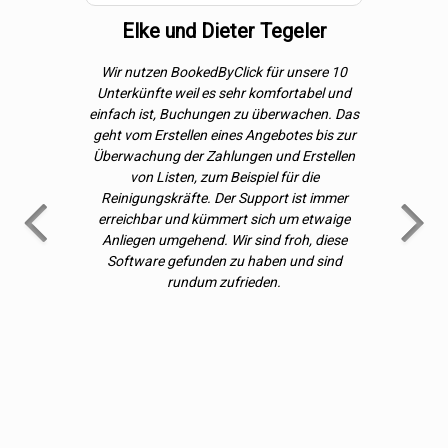
tur
Elke und Dieter Tegeler
M
ber ein
Wir nutzen BookedByClick für unsere 10
Nach lang
uchungen des
Unterkünfte weil es sehr komfortabel und
Software 
 im Kalender
einfach ist, Buchungen zu überwachen. Das
Ferienvil
berblick über
geht vom Erstellen eines Angebotes bis zur
gestoßen. Hi
ents möglich
Überwachung der Zahlungen und Erstellen
Prozesse ei
 Emailversand
von Listen, zum Beispiel für die
werden zum Ki
 manuell
Reinigungskräfte. Der Support ist immer
 Agentur eine
erreichbar und kümmert sich um etwaige
Automatisier
lt. Ein großes
Anliegen umgehend. Wir sind froh, diese
nach indivi
riffe für
Software gefunden zu haben und sind
haben, 
r auf Ihre
rundum zufrieden.
Reservierung
nblick haben.
soweit zu a
ganze Buchu
benötigt.
Websseit
Kalender un
sehr viele di
bin nun schon